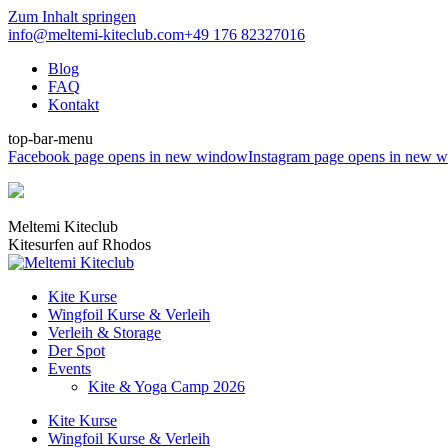
Zum Inhalt springen
info@meltemi-kiteclub.com
+49 176 82327016
Blog
FAQ
Kontakt
top-bar-menu
Facebook page opens in new window
Instagram page opens in new 
Meltemi Kiteclub
Kitesurfen auf Rhodos
Kite Kurse
Wingfoil Kurse & Verleih
Verleih & Storage
Der Spot
Events
Kite & Yoga Camp 2026
Kite Kurse
Wingfoil Kurse & Verleih