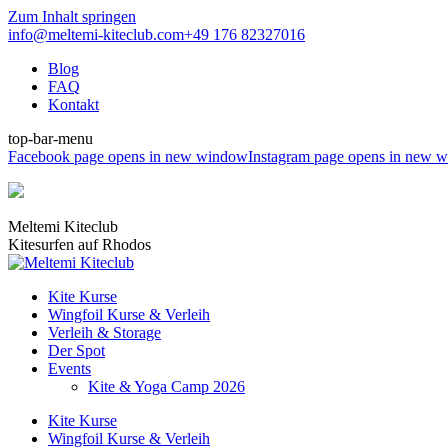
Zum Inhalt springen
info@meltemi-kiteclub.com
+49 176 82327016
Blog
FAQ
Kontakt
top-bar-menu
Facebook page opens in new window
Instagram page opens in new 
Meltemi Kiteclub
Kitesurfen auf Rhodos
Kite Kurse
Wingfoil Kurse & Verleih
Verleih & Storage
Der Spot
Events
Kite & Yoga Camp 2026
Kite Kurse
Wingfoil Kurse & Verleih